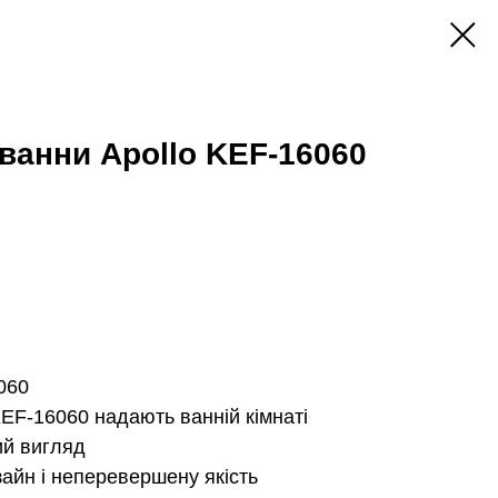
ванни Apollo KEF-16060
060
KEF-16060 надають ванній кімнаті
ий вигляд
зайн і неперевершену якість