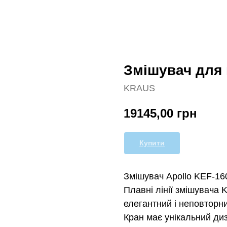
Змішувач для 
KRAUS
19145,00
грн
Купити
Змішувач Apollo KEF-16
Плавні лінії змішувача 
елегантний і неповторн
Кран має унікальний ди