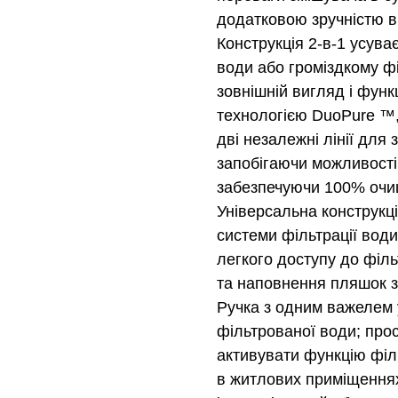
додатковою зручністю в
Конструкція 2-в-1 усува
води або громіздкому ф
зовнішній вигляд і функ
технологією DuoPure ™,
дві незалежні лінії для 
запобігаючи можливості
забезпечуючи 100% очи
Універсальна конструкці
системи фільтрації вод
легкого доступу до філь
та наповнення пляшок 
Ручка з одним важелем у
фільтрованої води; про
активувати функцію філ
в житлових приміщення