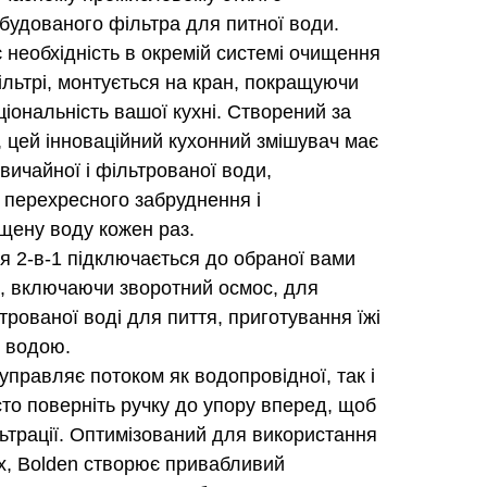
будованого фільтра для питної води.
є необхідність в окремій системі очищення
ільтрі, монтується на кран, покращуючи
ціональність вашої кухні. Створений за
 цей інноваційний кухонний змішувач має
звичайної і фільтрованої води,
 перехресного забруднення і
щену воду кожен раз.
я 2-в-1 підключається до обраної вами
и, включаючи зворотний осмос, для
трованої воді для пиття, приготування їжі
з водою.
правляє потоком як водопровідної, так і
сто поверніть ручку до упору вперед, щоб
ьтрації. Оптимізований для використання
х, Bolden створює привабливий