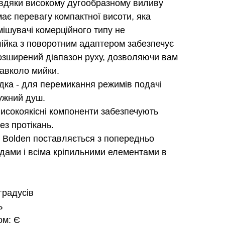
авдяки високому дугообразному виливу
має перевагу компактної висоти, яка
змішувачі комерційного типу не
iйка з поворотним адаптером забезпечує
розширений діапазон руху, дозволяючи вам
навколо мийки.
ка - для перемикання режимiв подачi
тужний душ.
високоякісні компоненти забезпечують
ез протікань.
и Bolden поставляється з попередньо
ами і всіма кріпильними елементами в
градусів
ь
ом: Є