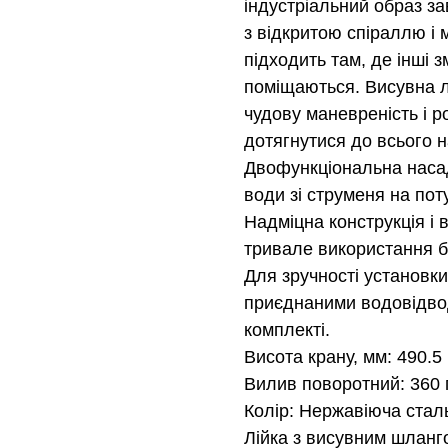
індустріальний образ з
з відкритою спіраллю і 
підходить там, де інші 
поміщаються. Виcувна л
чудову маневреність і 
дотягнутися до всього 
Двофункціональна насад
води зi струменя на по
Надміцна конструкція і 
тривале використання б
Для зручності установк
приєднаними водовідвод
комплекті.
Висота крану, мм: 490.5
Вилив поворотний: 360 
Колір: Нержавіюча стал
Лійка з висувним шланг