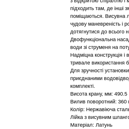
з відкритою спіраллю і 
підходить там, де інші 
поміщаються. Виcувна л
чудову маневреність і 
дотягнутися до всього 
Двофункціональна насад
води зi струменя на по
Надміцна конструкція і 
тривале використання б
Для зручності установк
приєднаними водовідвод
комплекті.
Висота крану, мм: 490.5
Вилив поворотний: 360 
Колір: Нержавіюча стал
Лійка з висувним шланг
Матеріал: Латунь