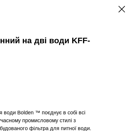
нний на дві води KFF-
 води Bolden ™ поєднує в собі всі
учасному промисловому стилі з
будованого фільтра для питної води.