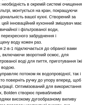
є необхідність в окремій системі очищення
ільтрі, монтується на кран, покращуючи
ціональність вашої кухні. Створений за
 цей інноваційний кухонний змішувач має
звичайної і фільтрованої води,
 перехресного забруднення і
щену воду кожен раз.
я 2-в-1 підключається до обраної вами
и, включаючи зворотний осмос, для
трованої воді для пиття, приготування їжі
з водою.
правляє потоком як водопровідної, так і
сто поверніть ручку до упору вперед, щоб
ьтрації. Оптимізований для використання
х, Bolden створює привабливий
авдяки високому дугообразному виливу