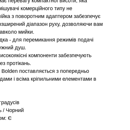
має перевагу компактної висоти, яка
змішувачі комерційного типу не
iйка з поворотним адаптером забезпечує
розширений діапазон руху, дозволяючи вам
навколо мийки.
ка - для перемикання режимiв подачi
тужний душ.
високоякісні компоненти забезпечують
ез протікань.
и Bolden поставляється з попередньо
ами і всіма кріпильними елементами в
градусів
ь / Чорний
ом: Є