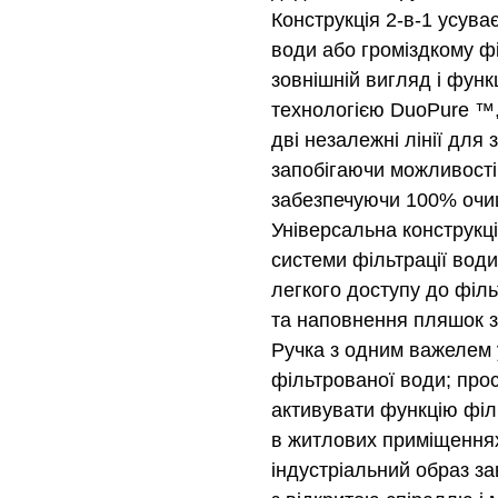
Конструкція 2-в-1 усува
води або громіздкому ф
зовнішній вигляд і функ
технологією DuoPure ™,
дві незалежні лінії для 
запобігаючи можливості
забезпечуючи 100% очи
Універсальна конструкці
системи фільтрації вод
легкого доступу до філь
та наповнення пляшок 
Ручка з одним важелем у
фільтрованої води; про
активувати функцію філ
в житлових приміщення
індустріальний образ з