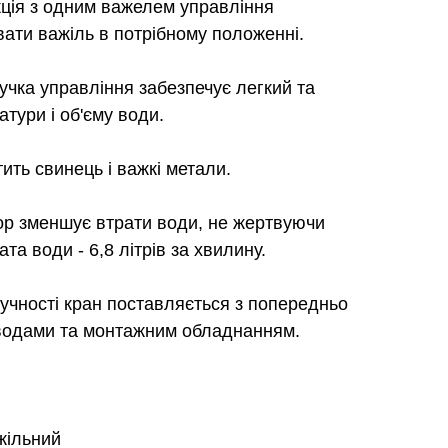
кція з одним важелем управління
вати важіль в потрібному положенні.
учка управління забезпечує легкий та
тури і об'єму води.
тить свинець і важкі метали.
ор зменшує втрати води, не жертвуючи
та води - 6,8 літрів за хвилину.
ручності кран поставляється з попередньо
водами та монтажним обладнанням.
жільний