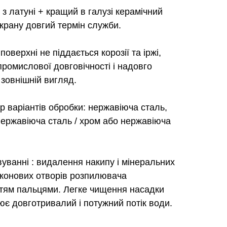
з латуні + кращий в галузі керамічний
крану довгий термін служби.
оверхні не піддається корозії та іржі,
ромислової довговічності і надовго
 зовнішній вигляд.
р варіантів обробки: нержавіюча сталь,
нержавіюча сталь / хром або нержавіюча
уванні : видалення накипу і мінеральних
ліконових отворів розпилювача
тям пальцями. Легке чищення насадки
є довготривалий і потужний потік води.