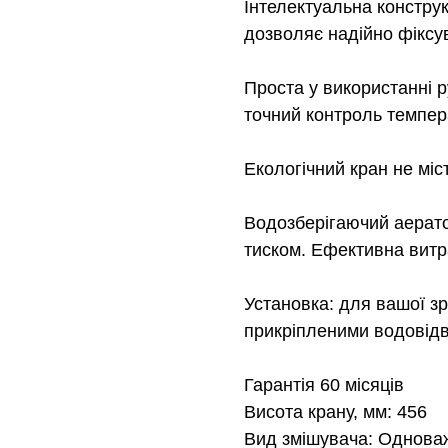
Інтелектуальна констру
дозволяє надійно фіксу
Проста у використанні р
точний контроль темпера
Екологічний кран не міс
Водозберігаючий аерат
тиском. Ефективна витра
Установка: для вашої з
прикріпленими водовід
Гарантія 60 місяців
Висота крану, мм: 456
Вид змішувача: Однова