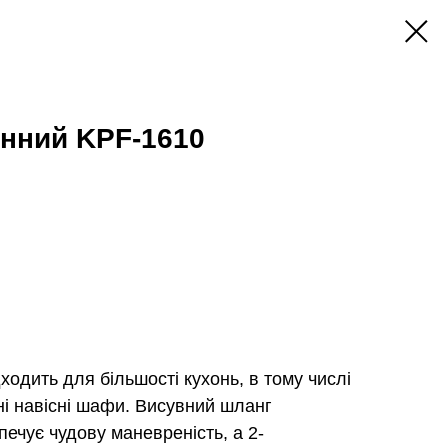
онний KPF-1610
одить для більшості кухонь, в тому числі
ні навісні шафи. Висувний шланг
ечує чудову маневреність, а 2-