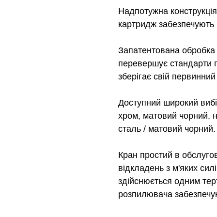
Надпотужна конструкція 
картридж забезпечують 
Запатентована обробка п
перевершує стандарти п
зберігає свій первинний
Доступний широкий вибі
хром, матовий чорний, 
сталь / матовий чорний.
Кран простий в обслугов
відкладень з м'яких си
здійснюється одним тер
розпилювача забезпечую