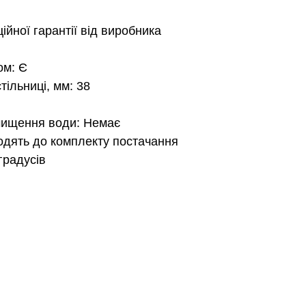
ційної гарантії від виробника
ом: Є
ільниці, мм: 38
чищення води: Немає
одять до комплекту постачання
градусів
™