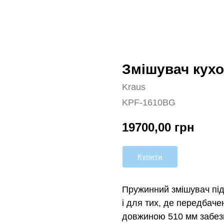
Змішувач кух
Kraus
KPF-1610BG
19700,00
грн
Купити
Пружинний змішувач підх
і для тих, де передбаче
довжиною 510 мм забезп