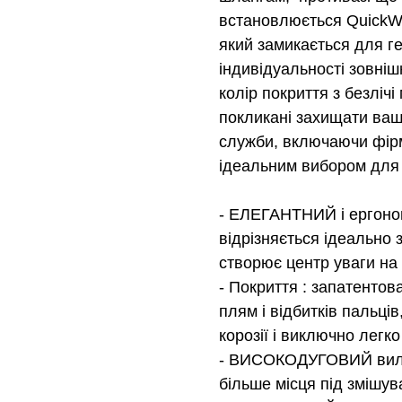
встановлюється QuickWe
який замикається для г
індивідуальності зовні
колір покриття з безлічі 
покликані захищати ваш
служби, включаючи фірмо
ідеальним вибором для 
- ЕЛЕГАНТНИЙ і ергоном
відрізняється ідеально
створює центр уваги на б
- Покриття : запатентов
плям і відбитків пальці
корозії і виключно легк
- ВИСОКОДУГОВИЙ вилив
більше місця під змішу