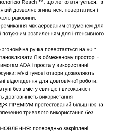
ологією Reach ™, що легко втягується, з
який дозволяє згинатися, повертатися і
коло раковини.
еремикання між аерованим струменем для
і потужним розпиленням для інтенсивного
гономічна ручка повертається на 90 °
тановлювати її в обмеженому просторі -
вимогам ADA і проста у використанні
сунки: м'які гумові отвори дозволяють
ні відкладення для довговічної роботи.
латуні без вмісту свинцю і високоякісні
ь довговічність використання
Ж ПРЕМІУМ протестований більш ніж на
езпечення тривалого використання без
НОВЛЕННЯ: попередньо закріплені