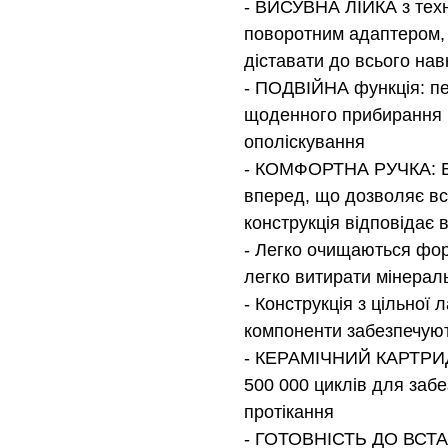
- ВИСУВНА ЛІЙКА з техн
поворотним адаптером, 
діставати до всього нав
- ПОДВІЙНА функція: п
щоденного прибирання 
ополіскування
- КОМФОРТНА РУЧКА: Ер
вперед, що дозволяє вс
конструкція відповідає 
- Легко очищаються фор
легко витирати мінераль
- Конструкція з цільної 
компоненти забезпечуют
- КЕРАМІЧНИЙ КАРТРИД
500 000 циклів для заб
протікання
- ГОТОВНІСТЬ ДО ВСТА