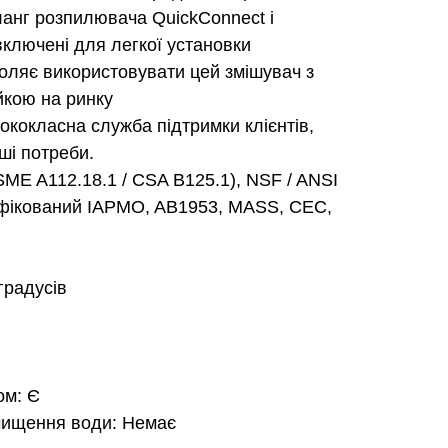
анг розпилювача QuickConnect і
включені для легкої установки
яє використовувати цей змішувач з
йкою на ринку
ококласна служба підтримки клієнтів,
ші потреби.
SME A112.18.1 / CSA B125.1), NSF / ANSI
тифікований IAPMO, AB1953, MASS, CEC,
градусів
ом: Є
чищення води: Немає