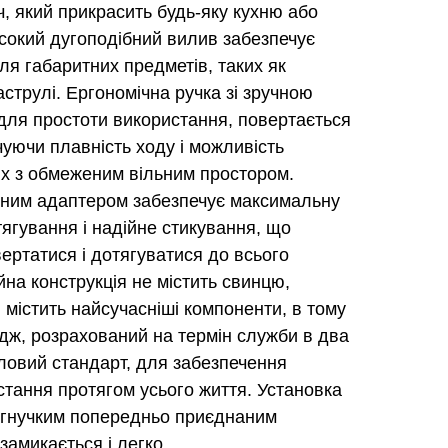
, який прикрасить будь-яку кухню або
сокий дугоподібний вилив забезпечує
ля габаритних предметів, таких як
аструлі. Ергономічна ручка зі зручною
для простоти використання, повертається
чуючи плавність ходу і можливість
х з обмеженим вільним простором.
тним адаптером забезпечує максимальну
ягування і надійне стикування, що
ертатися і дотягуватися до всього
на конструкція не містить свинцю,
і містить найсучасніші компоненти, в тому
идж, розрахований на термін служби в два
ловий стандарт, для забезпечення
тання протягом усього життя. Установка
и гнучким попередньо приєднаним
замикається і легко