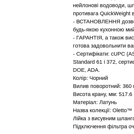
нейлонові водоводи, шл
противага QuickWeight 
- ВСТАНОВЛЕННЯ дозвол
будь-якою кухонною ми
- ГАРАНТІЯ, а також вис
готова задовольнити ва
- Сертифікати: cUPC (A
Standard 61 і 372, сер
DOE, ADA.
Колір: Чорний
Вилив поворотний: 360 
Висота крану, мм: 517.6
Матеріал: Латунь
Назва колекції: Oletto™
Лійка з висувним шланг
Підключення фільтра о