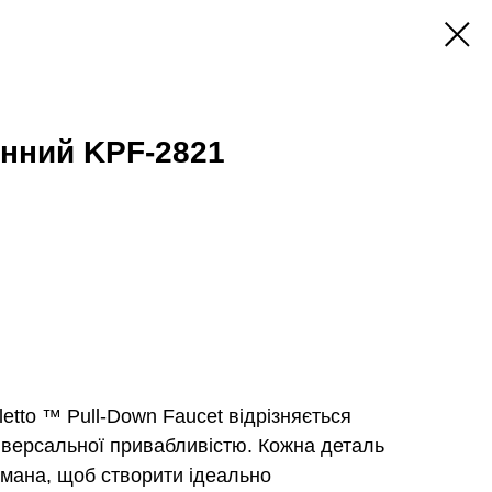
онний KPF-2821
letto ™ Pull-Down Faucet відрізняється
іверсальної привабливістю. Кожна деталь
мана, щоб створити ідеально