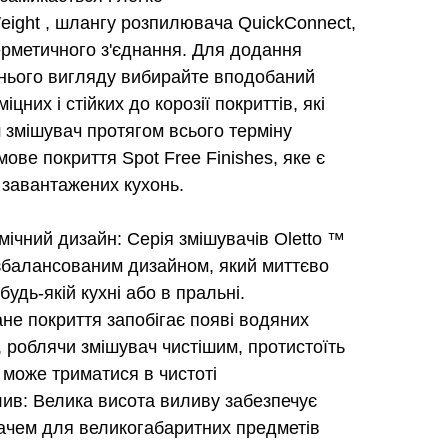
ight , шлангу розпилювача QuickConnect,
ерметичного з'єднання. Для додання
шнього вигляду вибирайте вподобаний
міцних і стійких до корозії покриттів, які
 змішувач протягом всього терміну
ве покриття Spot Free Finishes, яке є
завантажених кухонь.
ічний дизайн: Серія змішувачів Oletto ™
 збалансованим дизайном, який миттєво
удь-якій кухні або в пральні.
ане покриття запобігає появі водяних
в, роблячи змішувач чистішим, протистоїть
о може триматися в чистоті
: Велика висота виливу забезпечує
вачем для великогабаритних предметів