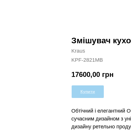
Змішувач кух
Kraus
KPF-2821MB
17600,00
грн
Купити
Обтічний і елегантний O
сучасним дизайном з ун
дизайну ретельно проду