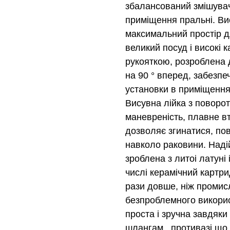
збалансований змішувач
приміщення пральні. Ви
максимальний простір д
великий посуд і високі к
рукояткою, розроблена 
на 90 ° вперед, забезпе
установки в приміщення
Висувна лійка з поворо
маневреність, плавне вт
дозволяє згинатися, пов
навколо раковини. Надій
зроблена з литоі латуні 
числі керамічний картр
рази довше, ніж промис
безпроблемного викорис
проста і зручна завдяк
шлангам, противазі що 